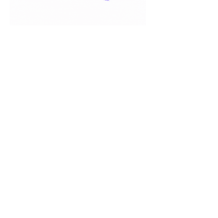
Estamos presentes en los
mercados más competitivos
de la región
NPS, CSAT y CES
Mide, analiza y actúa en
función
de la voz del cliente a lo largo
de todo
su recorrido
Saber más
¿Descargaste nuestra
nueva
app
con
alertas
en tiempo