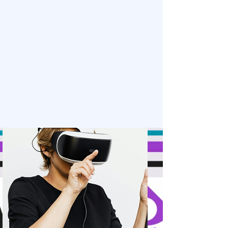
experiencias.
Empieza en tiempo récord
Olvídate de los largos procesos de
implementación.
Te acompañaremos en cada paso
para lanzar tu programa VoC.