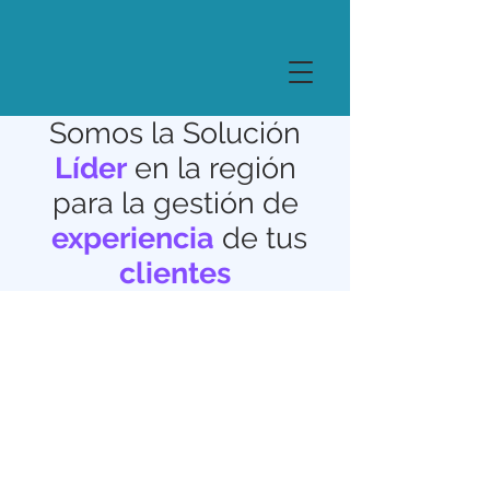
Somos la Solución
Líder
en la región
para la gestión de
experiencia
de tus
clientes
Más de 90 millones de
clientes encuestados al
año...
De pequeñas empresas hasta
grandes compañías han
confiado en Loyalink