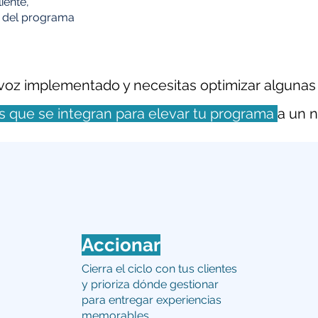
iente,
a del programa
 voz implementado y necesitas optimizar algunas
os que se integran para elevar tu programa
a un n
Accionar
Cierra el ciclo con tus clientes
y prioriza dónde gestionar
para entregar experiencias
memorables.