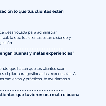
ación lo que tus clientes están
ca desarrollada para administrar
 real, lo que tus clientes están diciendo y
gestión.
.........................................................................................
 tengan buenas y malas experiencias?
fondo que hacen que los clientes sean
s el pilar para gestionar las experiencias. A
herramientas y prácticas, te ayudamos a
.........................................................................................
 clientes que tuvieron una mala o buena