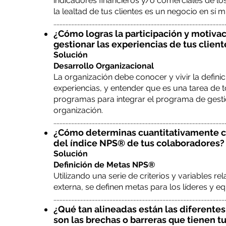
indicadores financieros y/o comerciales de l
la lealtad de tus clientes es un negocio en sí 
​.................................................................................................................
¿Cómo logras la participación y motiva
gestionar las experiencias de tus client
Solución​
Desarrollo Organizacional
La organización debe conocer y vivir la definic
experiencias, y entender que es una tarea de 
programas para integrar el programa de gestió
organización.
​.................................................................................................................
¿Cómo determinas cuantitativamente cu
del índice NPS® de tus colaboradores?
Solución​
Definición de Metas NPS®
Utilizando una serie de criterios y variables r
externa, se definen metas para los líderes y eq
​.................................................................................................................
¿Qué tan alineadas están las diferentes
son las brechas o barreras que tienen t