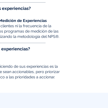
................................................................
s experiencias?
Medición de Experiencias
lientes ni la frecuencia de la
s programas de medición de las
tilizando la metodología del NPS®.
................................................................
s experiencias?
diciendo de sus experiencias es la
ue sean accionables, pero priorizar
o a las prioridades a accionar.