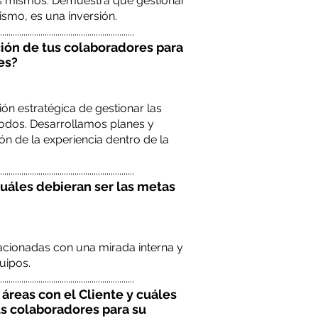
os mismos. Demuestra que gestionar
mismo, es una inversión.
................................................................
ción de tus colaboradores para
es?
ión estratégica de gestionar las
todos. Desarrollamos planes y
n de la experiencia dentro de la
................................................................
áles debieran ser las metas
elacionadas con una mirada interna y
uipos.
................................................................
 áreas con el Cliente y cuáles
us colaboradores para su