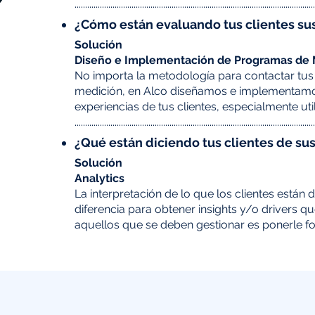
​.................................................................................................................
¿Cómo están evaluando tus clientes su
Solución​
Diseño e Implementación de Programas de 
No importa la metodología para contactar tus c
medición, en Alco diseñamos e implementamo
experiencias de tus clientes, especialmente u
​.................................................................................................................
¿Qué están diciendo tus clientes de su
Solución​
Analytics
La interpretación de lo que los clientes están 
diferencia para obtener insights y/o drivers q
aquellos que se deben gestionar es ponerle foc