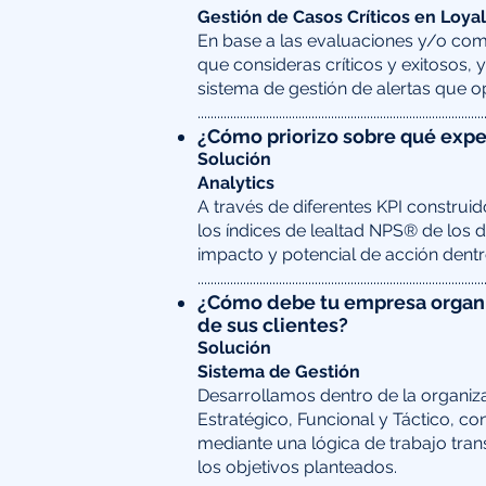
Gestión de Casos Críticos en Loya
En base a las evaluaciones y/o comen
que consideras críticos y exitosos, 
sistema de gestión de alertas que o
​........................................................................................
¿Cómo priorizo sobre qué expe
Solución​
Analytics
A través de diferentes KPI construi
los índices de lealtad NPS® de los dr
impacto y potencial de acción dentr
​........................................................................................
¿Cómo debe tu empresa organiz
de sus clientes?
Solución​
Sistema de Gestión
Desarrollamos dentro de la organiz
Estratégico, Funcional y Táctico, co
mediante una lógica de trabajo tran
los objetivos planteados.