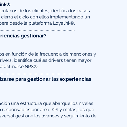
link®
tarios de los clientes, identifica los casos
y cierra el ciclo con ellos implementando un
pera desde la plataforma Loyalink®.
.........................................................................................
riencias gestionar?
dos en función de la frecuencia de menciones y
ivers, identifica cuáles drivers tienen mayor
o del índice NPS®.
.........................................................................................
arse para gestionar las experiencias
ación una estructura que abarque los niveles
n responsables por área, KPI y metas, los que
sversal gestione los avances y seguimiento de