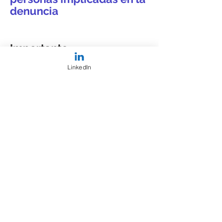
denuncia
Importante
LinkedIn
Este canal de denuncia está dedicado
exclusivamente para que se reporten
las siguientes conductas que puedan
configurar las denuncias previstas
bajo la
Ley N° 21.643 (Ley Karin)
.
1. Acoso sexual
Es la conducta en que una persona
realiza, indebidamente y por
cualquier medio, requerimientos de
carácter sexual, no consentidos por
quien los recibe y que amenazan o
perjudican su situación laboral o sus