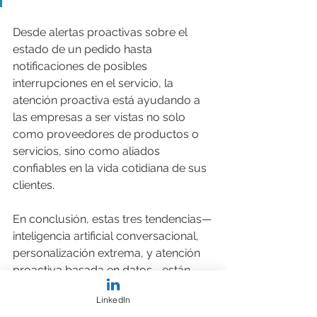
Desde alertas proactivas sobre el 
estado de un pedido hasta 
notificaciones de posibles 
interrupciones en el servicio, la 
atención proactiva está ayudando a 
las empresas a ser vistas no solo 
como proveedores de productos o 
servicios, sino como aliados 
confiables en la vida cotidiana de sus 
clientes.
En conclusión, estas tres tendencias—
inteligencia artificial conversacional, 
personalización extrema, y atención 
proactiva basada en datos—están 
configurando un nuevo panorama 
LinkedIn
para el servicio al cliente, donde la 